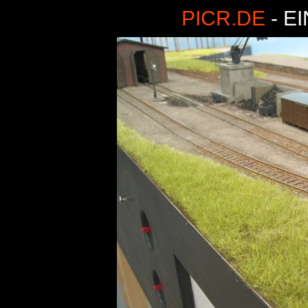
PICR.DE
- E