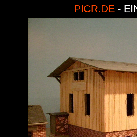
PICR.DE
- E