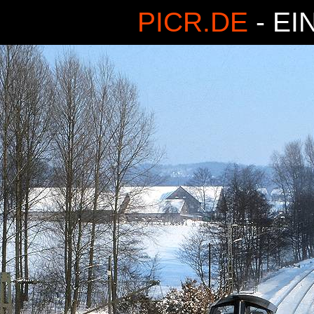
PICR.DE
- EI