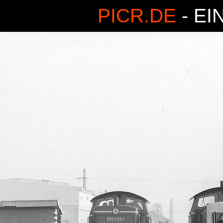
PICR.DE
- EI