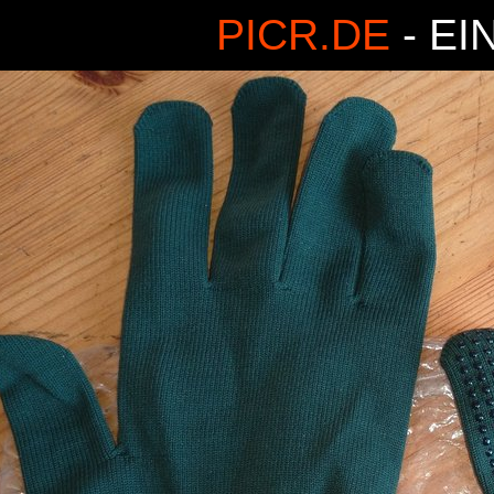
PICR.DE
- EI