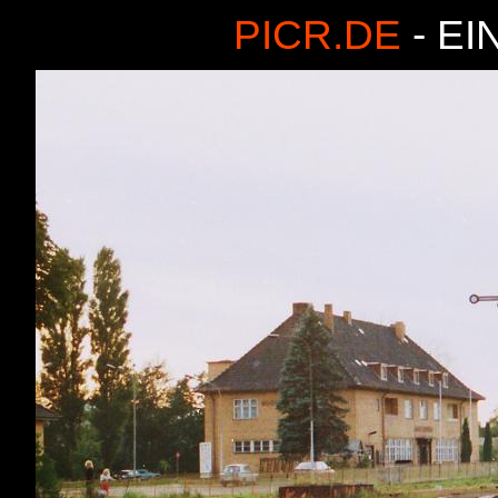
PICR.DE
- EI