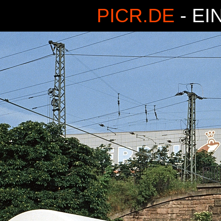
PICR.DE
- EI