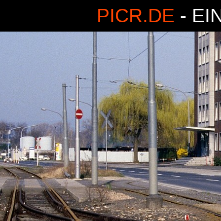
PICR.DE
- EI