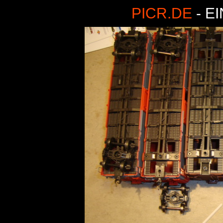
PICR.DE
- E