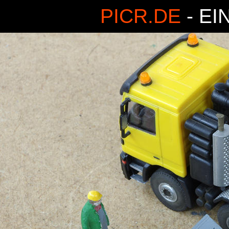
PICR.DE
- EI