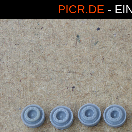
PICR.DE
- EI