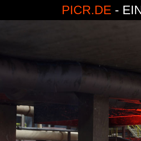
PICR.DE
- EI