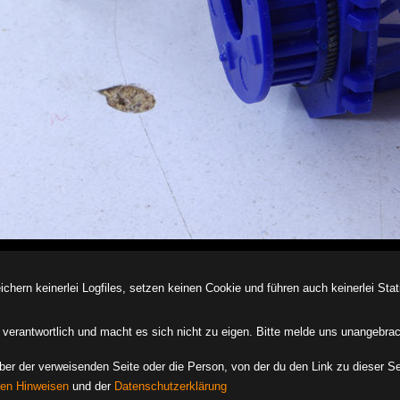
ern keinerlei Logfiles, setzen keinen Cookie und führen auch keinerlei Stati
des verantwortlich und macht es sich nicht zu eigen. Bitte melde uns unangebra
iber der verweisenden Seite oder die Person, von der du den Link zu dieser Se
hen Hinweisen
und der
Datenschutzerklärung