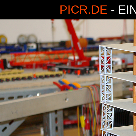
PICR.DE
- EI