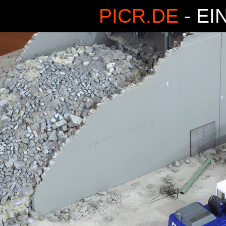
PICR.DE
- EI