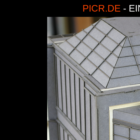
PICR.DE
- E