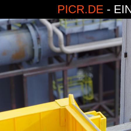
PICR.DE
- EI