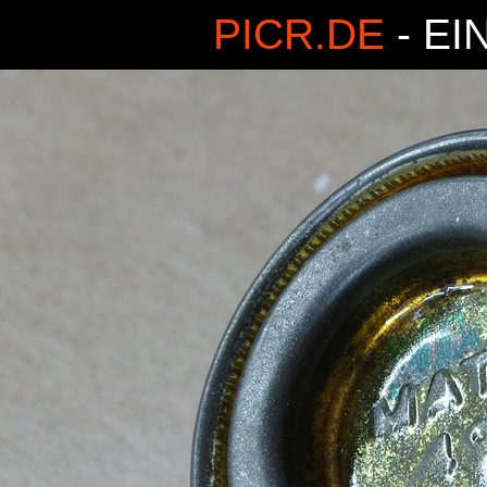
PICR.DE
- EI