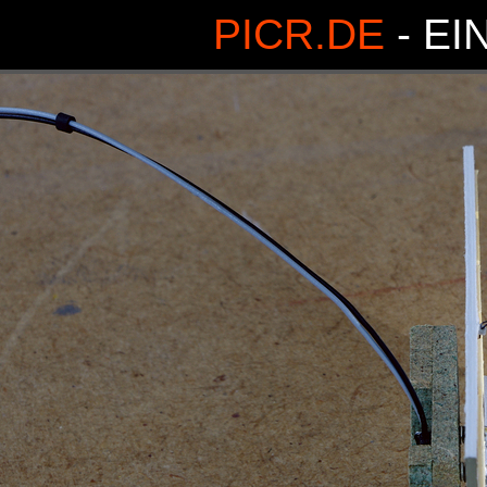
PICR.DE
- EI