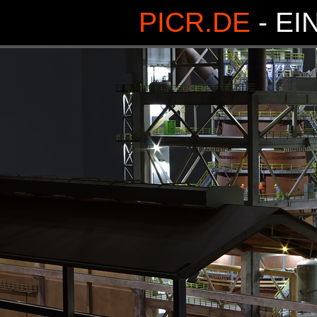
PICR.DE
- EI