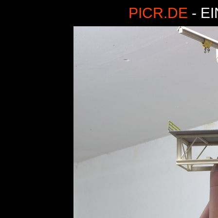
PICR.DE
- E