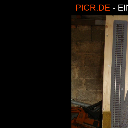
PICR.DE
- E