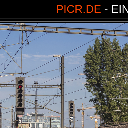
PICR.DE
- EI