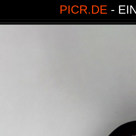
PICR.DE
- EI