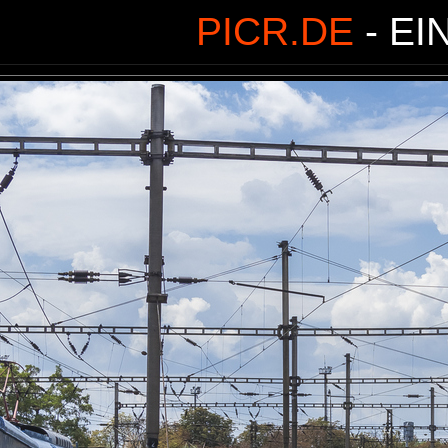
PICR.DE
- EI