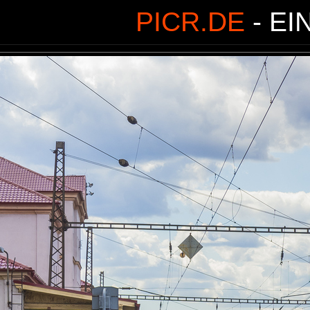
PICR.DE
- EI