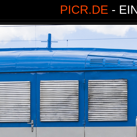
PICR.DE
- EI