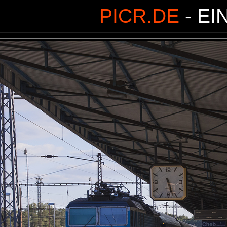
PICR.DE
- EI