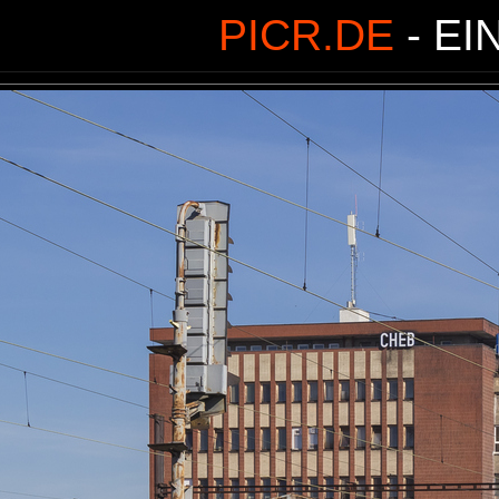
PICR.DE
- EI