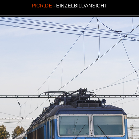
PICR.DE
- EINZELBILDANSICHT