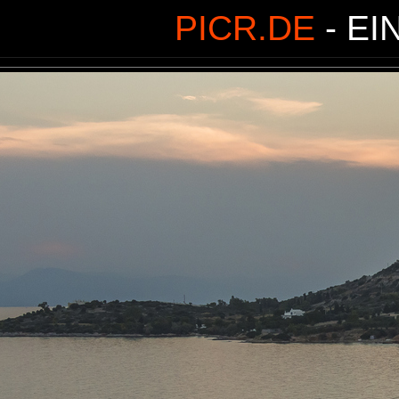
PICR.DE
- EI