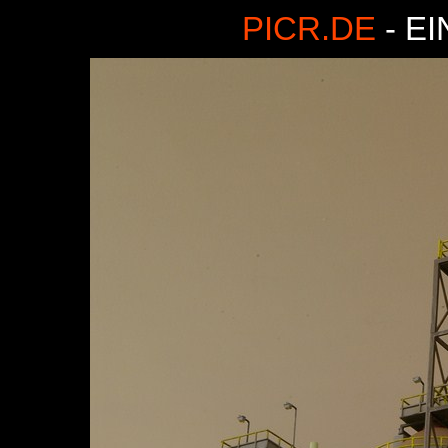
PICR.DE
- E