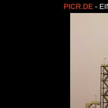
PICR.DE
- E