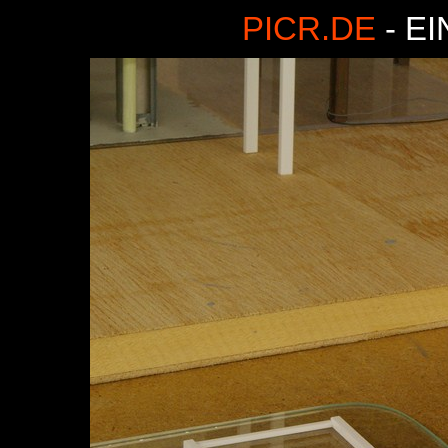
PICR.DE
- E