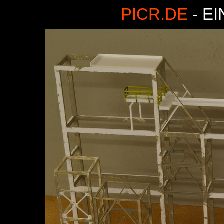
PICR.DE
- E