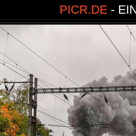
PICR.DE
- EI