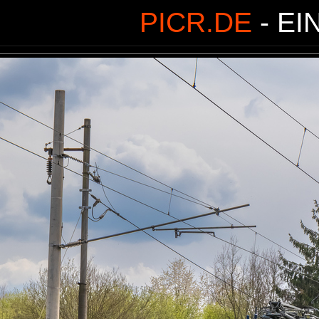
PICR.DE
- EI