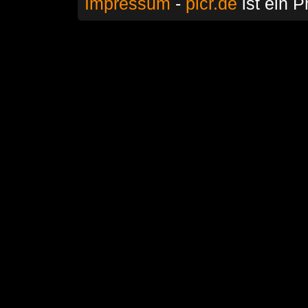
Impressum
-
picr.de
ist ein P