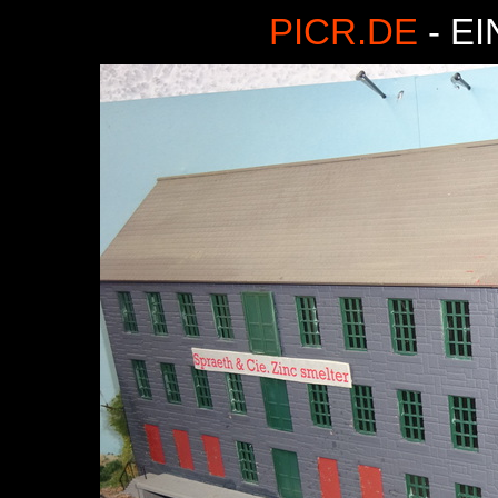
PICR.DE
- E