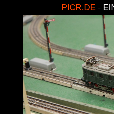
PICR.DE
- E