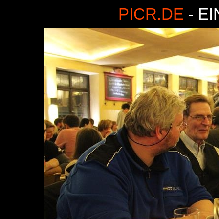
PICR.DE
- E