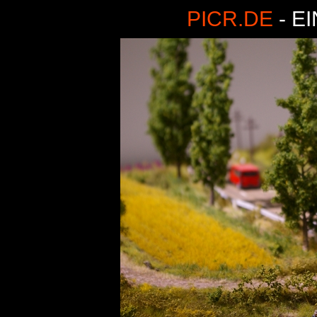
PICR.DE
- E