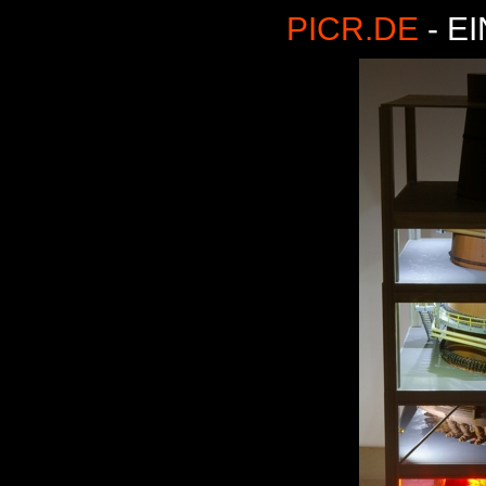
PICR.DE
- E