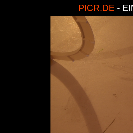
PICR.DE
- E