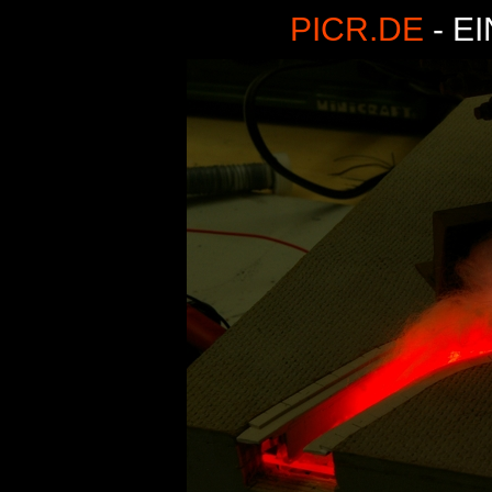
PICR.DE
- E