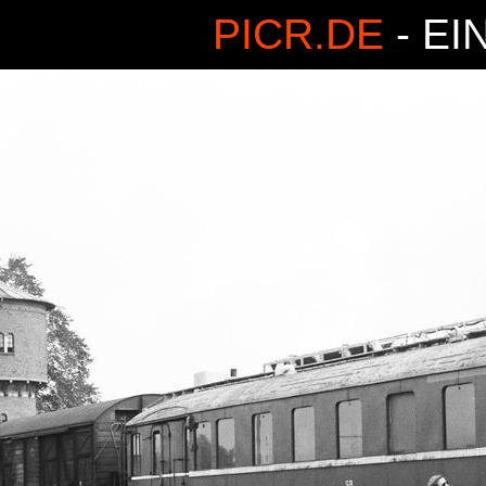
PICR.DE
- EI