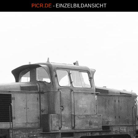
PICR.DE
- EINZELBILDANSICHT