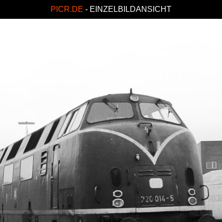
PICR.DE
- EINZELBILDANSICHT