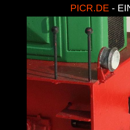
PICR.DE
- E