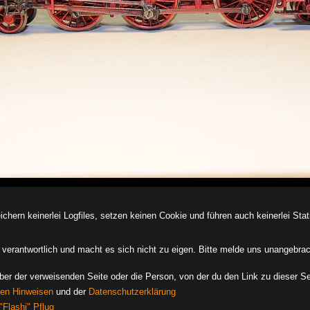
ern keinerlei Logfiles, setzen keinen Cookie und führen auch keinerlei Stati
des verantwortlich und macht es sich nicht zu eigen. Bitte melde uns unangebra
iber der verweisenden Seite oder die Person, von der du den Link zu dieser Se
hen Hinweisen
und der
Datenschutzerklärung
"Flashi" Pflug